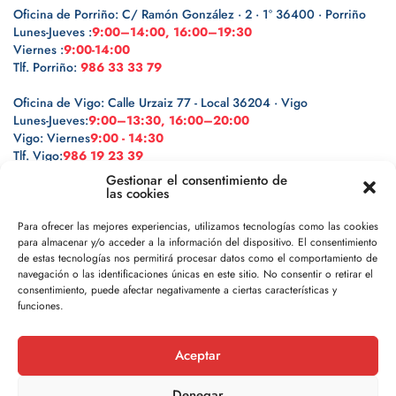
Oficina de Porriño: C/ Ramón González · 2 · 1º 36400 · Porriño
Lunes-Jueves :
9:00–14:00, 16:00–19:30
Viernes :
9:00-14:00
Tlf. Porriño:
986 33 33 79
Oficina de Vigo: Calle Urzaiz 77 - Local 36204 · Vigo
Lunes-Jueves:
9:00–13:30, 16:00–20:00
Vigo: Viernes
9:00 - 14:30
Tlf. Vigo:
986 19 23 39
Gestionar el consentimiento de
las cookies
Para ofrecer las mejores experiencias, utilizamos tecnologías como las cookies
para almacenar y/o acceder a la información del dispositivo. El consentimiento
Legal
de estas tecnologías nos permitirá procesar datos como el comportamiento de
navegación o las identificaciones únicas en este sitio. No consentir o retirar el
Política de privacidad
consentimiento, puede afectar negativamente a ciertas características y
funciones.
Política de cookies
Aceptar
Aviso legal
Denegar