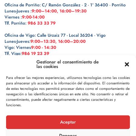
Oficina de Porriño: C/ Ramón González · 2 · 1º 36400 · Porriño
Lunes-Jueves :
9:00–14:00, 16:00–19:30
Viernes :
9:00-14:00
Tlf. Porriño:
986 33 33 79
Oficina de Vigo: Calle Urzaiz 77 - Local 36204 · Vigo
Lunes-Jueves:
9:00–13:30, 16:00–20:00
Vigo: Viernes
9:00 - 14:30
Tlf. Vigo:
986 19 23 39
Gestionar el consentimiento de
las cookies
Para ofrecer las mejores experiencias, utilizamos tecnologías como las cookies
para almacenar y/o acceder a la información del dispositivo. El consentimiento
Legal
de estas tecnologías nos permitirá procesar datos como el comportamiento de
navegación o las identificaciones únicas en este sitio. No consentir o retirar el
Política de privacidad
consentimiento, puede afectar negativamente a ciertas características y
funciones.
Política de cookies
Aceptar
Aviso legal
Denegar