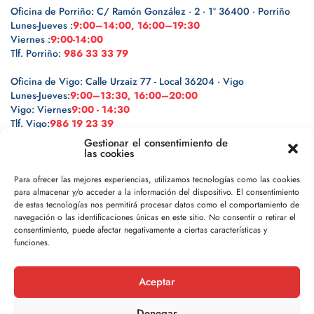
Oficina de Porriño: C/ Ramón González · 2 · 1º 36400 · Porriño
Lunes-Jueves :
9:00–14:00, 16:00–19:30
Viernes :
9:00-14:00
Tlf. Porriño:
986 33 33 79
Oficina de Vigo: Calle Urzaiz 77 - Local 36204 · Vigo
Lunes-Jueves:
9:00–13:30, 16:00–20:00
Vigo: Viernes
9:00 - 14:30
Tlf. Vigo:
986 19 23 39
Gestionar el consentimiento de
las cookies
Para ofrecer las mejores experiencias, utilizamos tecnologías como las cookies
para almacenar y/o acceder a la información del dispositivo. El consentimiento
Legal
de estas tecnologías nos permitirá procesar datos como el comportamiento de
navegación o las identificaciones únicas en este sitio. No consentir o retirar el
Política de privacidad
consentimiento, puede afectar negativamente a ciertas características y
funciones.
Política de cookies
Aceptar
Aviso legal
Denegar