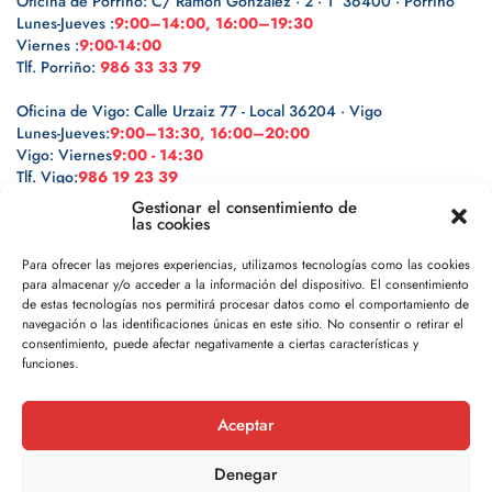
Oficina de Porriño: C/ Ramón González · 2 · 1º 36400 · Porriño
Lunes-Jueves :
9:00–14:00, 16:00–19:30
Viernes :
9:00-14:00
Tlf. Porriño:
986 33 33 79
Oficina de Vigo: Calle Urzaiz 77 - Local 36204 · Vigo
Lunes-Jueves:
9:00–13:30, 16:00–20:00
Vigo: Viernes
9:00 - 14:30
Tlf. Vigo:
986 19 23 39
Gestionar el consentimiento de
las cookies
Para ofrecer las mejores experiencias, utilizamos tecnologías como las cookies
para almacenar y/o acceder a la información del dispositivo. El consentimiento
Legal
de estas tecnologías nos permitirá procesar datos como el comportamiento de
navegación o las identificaciones únicas en este sitio. No consentir o retirar el
Política de privacidad
consentimiento, puede afectar negativamente a ciertas características y
funciones.
Política de cookies
Aceptar
Aviso legal
Denegar