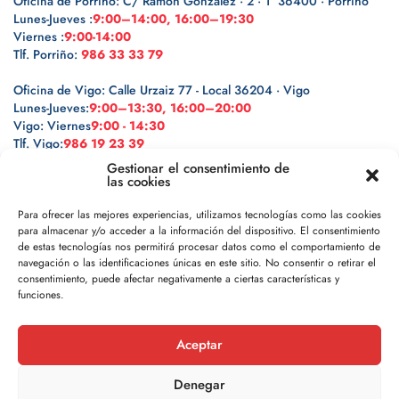
Oficina de Porriño: C/ Ramón González · 2 · 1º 36400 · Porriño
Lunes-Jueves :
9:00–14:00, 16:00–19:30
Viernes :
9:00-14:00
Tlf. Porriño:
986 33 33 79
Oficina de Vigo: Calle Urzaiz 77 - Local 36204 · Vigo
Lunes-Jueves:
9:00–13:30, 16:00–20:00
Vigo: Viernes
9:00 - 14:30
Tlf. Vigo:
986 19 23 39
Gestionar el consentimiento de
las cookies
Para ofrecer las mejores experiencias, utilizamos tecnologías como las cookies
para almacenar y/o acceder a la información del dispositivo. El consentimiento
Legal
de estas tecnologías nos permitirá procesar datos como el comportamiento de
navegación o las identificaciones únicas en este sitio. No consentir o retirar el
Política de privacidad
consentimiento, puede afectar negativamente a ciertas características y
funciones.
Política de cookies
Aceptar
Aviso legal
Denegar