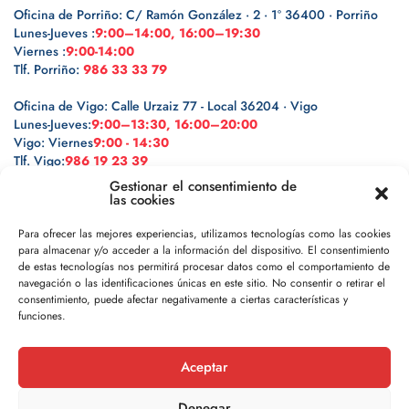
Oficina de Porriño: C/ Ramón González · 2 · 1º 36400 · Porriño
Lunes-Jueves :
9:00–14:00, 16:00–19:30
Viernes :
9:00-14:00
Tlf. Porriño:
986 33 33 79
Oficina de Vigo: Calle Urzaiz 77 - Local 36204 · Vigo
Lunes-Jueves:
9:00–13:30, 16:00–20:00
Vigo: Viernes
9:00 - 14:30
Tlf. Vigo:
986 19 23 39
Gestionar el consentimiento de
las cookies
Para ofrecer las mejores experiencias, utilizamos tecnologías como las cookies
para almacenar y/o acceder a la información del dispositivo. El consentimiento
Legal
de estas tecnologías nos permitirá procesar datos como el comportamiento de
navegación o las identificaciones únicas en este sitio. No consentir o retirar el
Política de privacidad
consentimiento, puede afectar negativamente a ciertas características y
funciones.
Política de cookies
Aceptar
Aviso legal
Denegar