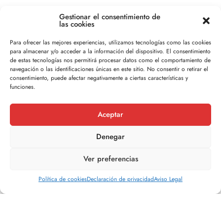
Gestionar el consentimiento de
Contacto
las cookies
Oficina de Porriño: C/ Ramón González · 2 · 1º 36400 · Porriño
Para ofrecer las mejores experiencias, utilizamos tecnologías como las cookies
Lunes-Jueves :
9:00–14:00, 16:00–19:30
para almacenar y/o acceder a la información del dispositivo. El consentimiento
Viernes :
9:00-14:00
de estas tecnologías nos permitirá procesar datos como el comportamiento de
navegación o las identificaciones únicas en este sitio. No consentir o retirar el
Tlf. Porriño:
986 33 33 79
consentimiento, puede afectar negativamente a ciertas características y
funciones.
Oficina de Vigo: Calle Urzaiz 77 - Local 36204 · Vigo
Lunes-Jueves:
9:00–13:30, 16:00–20:00
Vigo: Viernes
9:00 - 14:30
Aceptar
Tlf. Vigo:
986 19 23 39
Denegar
Ver preferencias
Legal
Política de cookies
Declaración de privacidad
Aviso Legal
Política de privacidad
Política de cookies