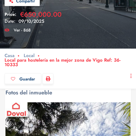
Compartir
€650,000.00
Price:
Date:
09/10/2025
Ver - 868
Casa
Local
Local para hostelería en la mejor zona de Vigo Ref: 36-
10333
Guardar
Fotos del inmueble