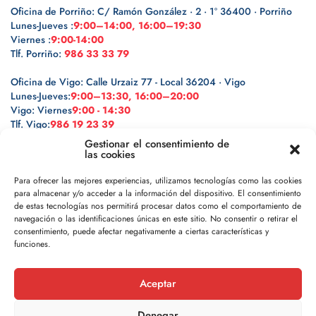
Oficina de Porriño: C/ Ramón González · 2 · 1º 36400 · Porriño
Lunes-Jueves :
9:00–14:00, 16:00–19:30
Viernes :
9:00-14:00
Tlf. Porriño:
986 33 33 79
Oficina de Vigo: Calle Urzaiz 77 - Local 36204 · Vigo
Lunes-Jueves:
9:00–13:30, 16:00–20:00
Vigo: Viernes
9:00 - 14:30
Tlf. Vigo:
986 19 23 39
Gestionar el consentimiento de
las cookies
Para ofrecer las mejores experiencias, utilizamos tecnologías como las cookies
para almacenar y/o acceder a la información del dispositivo. El consentimiento
Legal
de estas tecnologías nos permitirá procesar datos como el comportamiento de
navegación o las identificaciones únicas en este sitio. No consentir o retirar el
Política de privacidad
consentimiento, puede afectar negativamente a ciertas características y
funciones.
Política de cookies
Aceptar
Aviso legal
Denegar