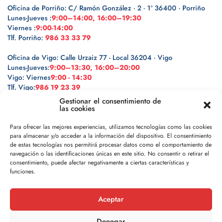
Oficina de Porriño: C/ Ramón González · 2 · 1º 36400 · Porriño
Lunes-Jueves :
9:00–14:00, 16:00–19:30
Viernes :
9:00-14:00
Tlf. Porriño:
986 33 33 79
Oficina de Vigo: Calle Urzaiz 77 - Local 36204 · Vigo
Lunes-Jueves:
9:00–13:30, 16:00–20:00
Vigo: Viernes
9:00 - 14:30
Tlf. Vigo:
986 19 23 39
Gestionar el consentimiento de
las cookies
Para ofrecer las mejores experiencias, utilizamos tecnologías como las cookies
para almacenar y/o acceder a la información del dispositivo. El consentimiento
Legal
de estas tecnologías nos permitirá procesar datos como el comportamiento de
navegación o las identificaciones únicas en este sitio. No consentir o retirar el
Política de privacidad
consentimiento, puede afectar negativamente a ciertas características y
funciones.
Política de cookies
Aceptar
Aviso legal
Denegar