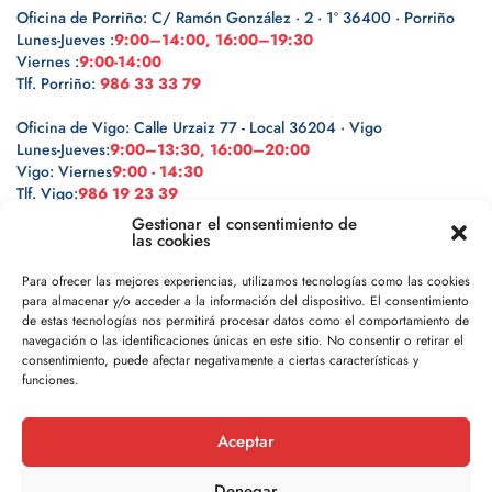
Oficina de Porriño: C/ Ramón González · 2 · 1º 36400 · Porriño
Lunes-Jueves :
9:00–14:00, 16:00–19:30
Viernes :
9:00-14:00
Tlf. Porriño:
986 33 33 79
Oficina de Vigo: Calle Urzaiz 77 - Local 36204 · Vigo
Lunes-Jueves:
9:00–13:30, 16:00–20:00
Vigo: Viernes
9:00 - 14:30
Tlf. Vigo:
986 19 23 39
Gestionar el consentimiento de
las cookies
Para ofrecer las mejores experiencias, utilizamos tecnologías como las cookies
para almacenar y/o acceder a la información del dispositivo. El consentimiento
Legal
de estas tecnologías nos permitirá procesar datos como el comportamiento de
navegación o las identificaciones únicas en este sitio. No consentir o retirar el
Política de privacidad
consentimiento, puede afectar negativamente a ciertas características y
funciones.
Política de cookies
Aceptar
Aviso legal
Denegar