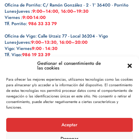
Oficina de Porriño: C/ Ramón González · 2 · 1º 36400 · Porriño
Lunes-Jueves :
9:00–14:00, 16:00–19:30
Viernes :
9:00-14:00
Tlf. Porriño:
986 33 33 79
Oficina de Vigo: Calle Urzaiz 77 - Local 36204 · Vigo
Lunes-Jueves:
9:00–13:30, 16:00–20:00
Vigo: Viernes
9:00 - 14:30
Tlf. Vigo:
986 19 23 39
Gestionar el consentimiento de
las cookies
Para ofrecer las mejores experiencias, utilizamos tecnologías como las cookies
para almacenar y/o acceder a la información del dispositivo. El consentimiento
Legal
de estas tecnologías nos permitirá procesar datos como el comportamiento de
navegación o las identificaciones únicas en este sitio. No consentir o retirar el
Política de privacidad
consentimiento, puede afectar negativamente a ciertas características y
funciones.
Política de cookies
Aceptar
Aviso legal
Denegar