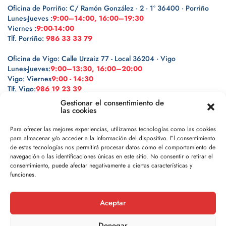
Oficina de Porriño: C/ Ramón González · 2 · 1º 36400 · Porriño
Lunes-Jueves :
9:00–14:00, 16:00–19:30
Viernes :
9:00-14:00
Tlf. Porriño:
986 33 33 79
Oficina de Vigo: Calle Urzaiz 77 - Local 36204 · Vigo
Lunes-Jueves:
9:00–13:30, 16:00–20:00
Vigo: Viernes
9:00 - 14:30
Tlf. Vigo:
986 19 23 39
Gestionar el consentimiento de
las cookies
Para ofrecer las mejores experiencias, utilizamos tecnologías como las cookies
para almacenar y/o acceder a la información del dispositivo. El consentimiento
Legal
de estas tecnologías nos permitirá procesar datos como el comportamiento de
navegación o las identificaciones únicas en este sitio. No consentir o retirar el
Política de privacidad
consentimiento, puede afectar negativamente a ciertas características y
funciones.
Política de cookies
Aceptar
Aviso legal
Denegar