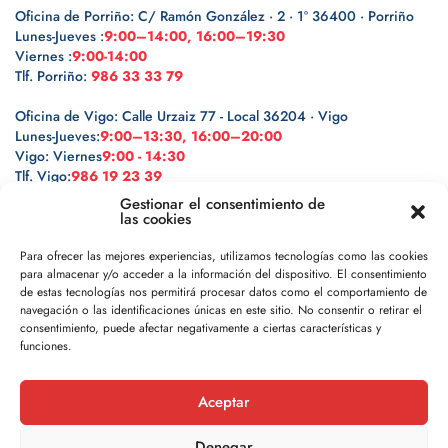
Oficina de Porriño: C/ Ramón González · 2 · 1º 36400 · Porriño
Lunes-Jueves :
9:00–14:00, 16:00–19:30
Viernes :
9:00-14:00
Tlf. Porriño:
986 33 33 79
Oficina de Vigo: Calle Urzaiz 77 - Local 36204 · Vigo
Lunes-Jueves:
9:00–13:30, 16:00–20:00
Vigo: Viernes
9:00 - 14:30
Tlf. Vigo:
986 19 23 39
Gestionar el consentimiento de
las cookies
Para ofrecer las mejores experiencias, utilizamos tecnologías como las cookies
para almacenar y/o acceder a la información del dispositivo. El consentimiento
Legal
de estas tecnologías nos permitirá procesar datos como el comportamiento de
navegación o las identificaciones únicas en este sitio. No consentir o retirar el
Política de privacidad
consentimiento, puede afectar negativamente a ciertas características y
funciones.
Política de cookies
Aceptar
Aviso legal
Denegar