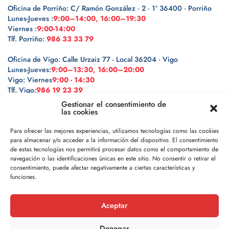
Oficina de Porriño: C/ Ramón González · 2 · 1º 36400 · Porriño
Lunes-Jueves :
9:00–14:00, 16:00–19:30
Viernes :
9:00-14:00
Tlf. Porriño:
986 33 33 79
Oficina de Vigo: Calle Urzaiz 77 - Local 36204 · Vigo
Lunes-Jueves:
9:00–13:30, 16:00–20:00
Vigo: Viernes
9:00 - 14:30
Tlf. Vigo:
986 19 23 39
Gestionar el consentimiento de
las cookies
Para ofrecer las mejores experiencias, utilizamos tecnologías como las cookies
para almacenar y/o acceder a la información del dispositivo. El consentimiento
Legal
de estas tecnologías nos permitirá procesar datos como el comportamiento de
navegación o las identificaciones únicas en este sitio. No consentir o retirar el
Política de privacidad
consentimiento, puede afectar negativamente a ciertas características y
funciones.
Política de cookies
Aceptar
Aviso legal
Denegar