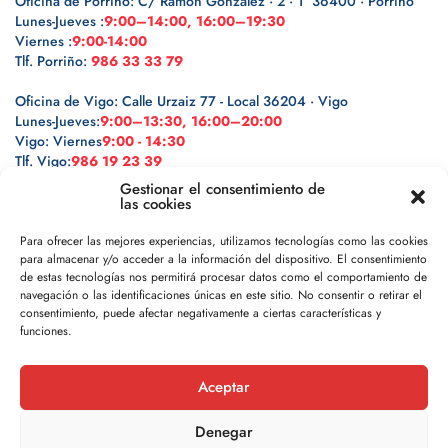
Oficina de Porriño: C/ Ramón González · 2 · 1º 36400 · Porriño
Lunes-Jueves :
9:00–14:00, 16:00–19:30
Viernes :
9:00-14:00
Tlf. Porriño:
986 33 33 79
Oficina de Vigo: Calle Urzaiz 77 - Local 36204 · Vigo
Lunes-Jueves:
9:00–13:30, 16:00–20:00
Vigo: Viernes
9:00 - 14:30
Tlf. Vigo:
986 19 23 39
Gestionar el consentimiento de
las cookies
Para ofrecer las mejores experiencias, utilizamos tecnologías como las cookies
para almacenar y/o acceder a la información del dispositivo. El consentimiento
Legal
de estas tecnologías nos permitirá procesar datos como el comportamiento de
navegación o las identificaciones únicas en este sitio. No consentir o retirar el
Política de privacidad
consentimiento, puede afectar negativamente a ciertas características y
funciones.
Política de cookies
Aceptar
Aviso legal
Denegar