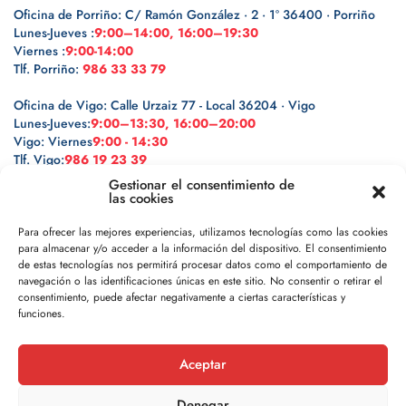
Oficina de Porriño: C/ Ramón González · 2 · 1º 36400 · Porriño
Lunes-Jueves :
9:00–14:00, 16:00–19:30
Viernes :
9:00-14:00
Tlf. Porriño:
986 33 33 79
Oficina de Vigo: Calle Urzaiz 77 - Local 36204 · Vigo
Lunes-Jueves:
9:00–13:30, 16:00–20:00
Vigo: Viernes
9:00 - 14:30
Tlf. Vigo:
986 19 23 39
Gestionar el consentimiento de
las cookies
Para ofrecer las mejores experiencias, utilizamos tecnologías como las cookies
para almacenar y/o acceder a la información del dispositivo. El consentimiento
Legal
de estas tecnologías nos permitirá procesar datos como el comportamiento de
navegación o las identificaciones únicas en este sitio. No consentir o retirar el
Política de privacidad
consentimiento, puede afectar negativamente a ciertas características y
funciones.
Política de cookies
Aceptar
Aviso legal
Denegar