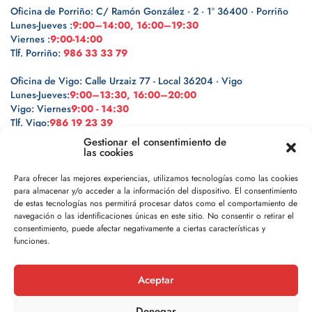
Oficina de Porriño: C/ Ramón González · 2 · 1º 36400 · Porriño
Lunes-Jueves :
9:00–14:00, 16:00–19:30
Viernes :
9:00-14:00
Tlf. Porriño:
986 33 33 79
Oficina de Vigo: Calle Urzaiz 77 - Local 36204 · Vigo
Lunes-Jueves:
9:00–13:30, 16:00–20:00
Vigo: Viernes
9:00 - 14:30
Tlf. Vigo:
986 19 23 39
Gestionar el consentimiento de
las cookies
Para ofrecer las mejores experiencias, utilizamos tecnologías como las cookies
para almacenar y/o acceder a la información del dispositivo. El consentimiento
Legal
de estas tecnologías nos permitirá procesar datos como el comportamiento de
navegación o las identificaciones únicas en este sitio. No consentir o retirar el
Política de privacidad
consentimiento, puede afectar negativamente a ciertas características y
funciones.
Política de cookies
Aceptar
Aviso legal
Denegar