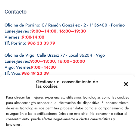
Contacto
Oficina de Porriño: C/ Ramón González · 2 · 1º 36400 · Porriño
Lunes-Jueves :
9:00–14:00, 16:00–19:30
Viernes :
9:00-14:00
Tlf. Porriño:
986 33 33 79
Oficina de Vigo: Calle Urzaiz 77 - Local 36204 · Vigo
Lunes-Jueves:
9:00–13:30, 16:00–20:00
Vigo: Viernes
9:00 - 14:30
Tlf. Vigo:
986 19 23 39
Gestionar el consentimiento de
las cookies
Para ofrecer las mejores experiencias, utilizamos tecnologías como las cookies
para almacenar y/o acceder a la información del dispositivo. El consentimiento
Legal
de estas tecnologías nos permitirá procesar datos como el comportamiento de
navegación o las identificaciones únicas en este sitio. No consentir o retirar el
Política de privacidad
consentimiento, puede afectar negativamente a ciertas características y
funciones.
Política de cookies