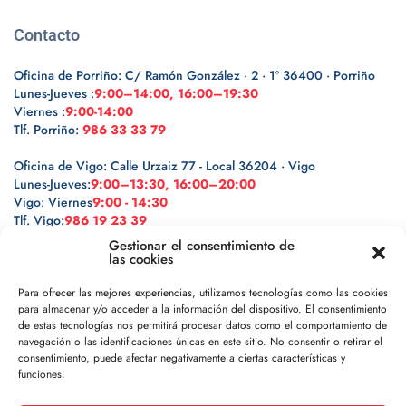
Contacto
Oficina de Porriño: C/ Ramón González · 2 · 1º 36400 · Porriño
Lunes-Jueves :
9:00–14:00, 16:00–19:30
Viernes :
9:00-14:00
Tlf. Porriño:
986 33 33 79
Oficina de Vigo: Calle Urzaiz 77 - Local 36204 · Vigo
Lunes-Jueves:
9:00–13:30, 16:00–20:00
Vigo: Viernes
9:00 - 14:30
Tlf. Vigo:
986 19 23 39
Gestionar el consentimiento de
las cookies
Para ofrecer las mejores experiencias, utilizamos tecnologías como las cookies
para almacenar y/o acceder a la información del dispositivo. El consentimiento
Legal
de estas tecnologías nos permitirá procesar datos como el comportamiento de
navegación o las identificaciones únicas en este sitio. No consentir o retirar el
Política de privacidad
consentimiento, puede afectar negativamente a ciertas características y
funciones.
Política de cookies