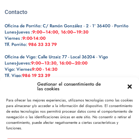
Contacto
Oficina de Porriño: C/ Ramón González · 2 · 1º 36400 · Porriño
Lunes-Jueves :
9:00–14:00, 16:00–19:30
Viernes :
9:00-14:00
Tlf. Porriño:
986 33 33 79
Oficina de Vigo: Calle Urzaiz 77 - Local 36204 · Vigo
Lunes-Jueves:
9:00–13:30, 16:00–20:00
Vigo: Viernes
9:00 - 14:30
Tlf. Vigo:
986 19 23 39
Gestionar el consentimiento de
las cookies
Para ofrecer las mejores experiencias, utilizamos tecnologías como las cookies
para almacenar y/o acceder a la información del dispositivo. El consentimiento
Legal
de estas tecnologías nos permitirá procesar datos como el comportamiento de
navegación o las identificaciones únicas en este sitio. No consentir o retirar el
Política de privacidad
consentimiento, puede afectar negativamente a ciertas características y
funciones.
Política de cookies