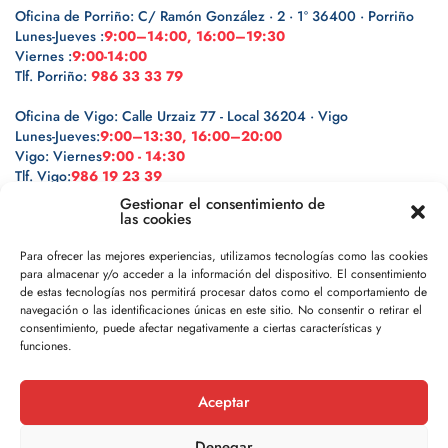
Oficina de Porriño: C/ Ramón González · 2 · 1º 36400 · Porriño
Lunes-Jueves :
9:00–14:00, 16:00–19:30
Viernes :
9:00-14:00
Tlf. Porriño:
986 33 33 79
Oficina de Vigo: Calle Urzaiz 77 - Local 36204 · Vigo
Lunes-Jueves:
9:00–13:30, 16:00–20:00
Vigo: Viernes
9:00 - 14:30
Tlf. Vigo:
986 19 23 39
Gestionar el consentimiento de
las cookies
Para ofrecer las mejores experiencias, utilizamos tecnologías como las cookies
para almacenar y/o acceder a la información del dispositivo. El consentimiento
Legal
de estas tecnologías nos permitirá procesar datos como el comportamiento de
navegación o las identificaciones únicas en este sitio. No consentir o retirar el
Política de privacidad
consentimiento, puede afectar negativamente a ciertas características y
funciones.
Política de cookies
Aceptar
Aviso legal
Denegar