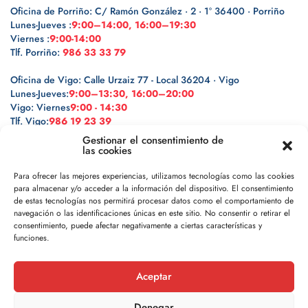
Oficina de Porriño: C/ Ramón González · 2 · 1º 36400 · Porriño
Lunes-Jueves :
9:00–14:00, 16:00–19:30
Viernes :
9:00-14:00
Tlf. Porriño:
986 33 33 79
Oficina de Vigo: Calle Urzaiz 77 - Local 36204 · Vigo
Lunes-Jueves:
9:00–13:30, 16:00–20:00
Vigo: Viernes
9:00 - 14:30
Tlf. Vigo:
986 19 23 39
Gestionar el consentimiento de
las cookies
Para ofrecer las mejores experiencias, utilizamos tecnologías como las cookies
para almacenar y/o acceder a la información del dispositivo. El consentimiento
Legal
de estas tecnologías nos permitirá procesar datos como el comportamiento de
navegación o las identificaciones únicas en este sitio. No consentir o retirar el
Política de privacidad
consentimiento, puede afectar negativamente a ciertas características y
funciones.
Política de cookies
Aceptar
Aviso legal
Denegar