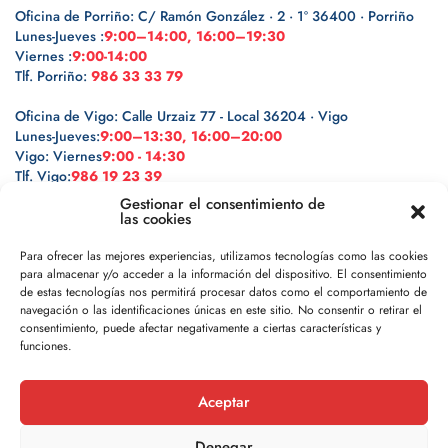
Oficina de Porriño: C/ Ramón González · 2 · 1º 36400 · Porriño
Lunes-Jueves :
9:00–14:00, 16:00–19:30
Viernes :
9:00-14:00
Tlf. Porriño:
986 33 33 79
Oficina de Vigo: Calle Urzaiz 77 - Local 36204 · Vigo
Lunes-Jueves:
9:00–13:30, 16:00–20:00
Vigo: Viernes
9:00 - 14:30
Tlf. Vigo:
986 19 23 39
Gestionar el consentimiento de
las cookies
Para ofrecer las mejores experiencias, utilizamos tecnologías como las cookies
para almacenar y/o acceder a la información del dispositivo. El consentimiento
Legal
de estas tecnologías nos permitirá procesar datos como el comportamiento de
navegación o las identificaciones únicas en este sitio. No consentir o retirar el
Política de privacidad
consentimiento, puede afectar negativamente a ciertas características y
funciones.
Política de cookies
Aceptar
Aviso legal
Denegar