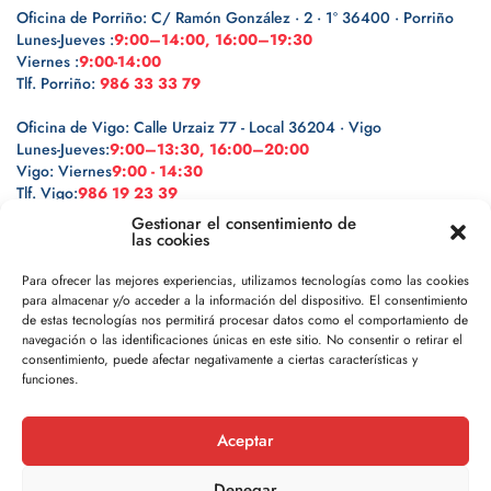
Oficina de Porriño: C/ Ramón González · 2 · 1º 36400 · Porriño
Lunes-Jueves :
9:00–14:00, 16:00–19:30
Viernes :
9:00-14:00
Tlf. Porriño:
986 33 33 79
Oficina de Vigo: Calle Urzaiz 77 - Local 36204 · Vigo
Lunes-Jueves:
9:00–13:30, 16:00–20:00
Vigo: Viernes
9:00 - 14:30
Tlf. Vigo:
986 19 23 39
Gestionar el consentimiento de
las cookies
Para ofrecer las mejores experiencias, utilizamos tecnologías como las cookies
para almacenar y/o acceder a la información del dispositivo. El consentimiento
Legal
de estas tecnologías nos permitirá procesar datos como el comportamiento de
navegación o las identificaciones únicas en este sitio. No consentir o retirar el
Política de privacidad
consentimiento, puede afectar negativamente a ciertas características y
funciones.
Política de cookies
Aceptar
Aviso legal
Denegar