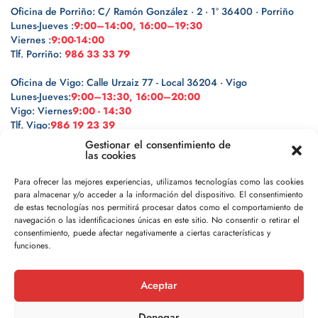
Oficina de Porriño: C/ Ramón González · 2 · 1º 36400 · Porriño
Lunes-Jueves :
9:00–14:00, 16:00–19:30
Viernes :
9:00-14:00
Tlf. Porriño:
986 33 33 79
Oficina de Vigo: Calle Urzaiz 77 - Local 36204 · Vigo
Lunes-Jueves:
9:00–13:30, 16:00–20:00
Vigo: Viernes
9:00 - 14:30
Tlf. Vigo:
986 19 23 39
Gestionar el consentimiento de
las cookies
Para ofrecer las mejores experiencias, utilizamos tecnologías como las cookies
para almacenar y/o acceder a la información del dispositivo. El consentimiento
Legal
de estas tecnologías nos permitirá procesar datos como el comportamiento de
navegación o las identificaciones únicas en este sitio. No consentir o retirar el
Política de privacidad
consentimiento, puede afectar negativamente a ciertas características y
funciones.
Política de cookies
Aceptar
Aviso legal
Denegar