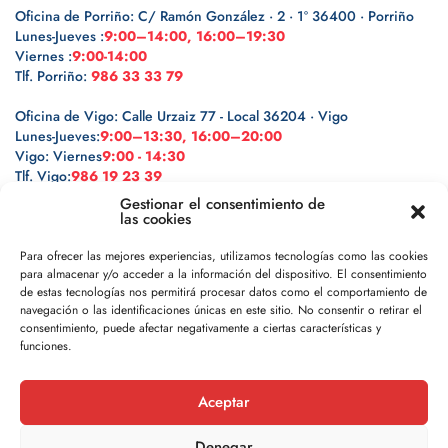
Oficina de Porriño: C/ Ramón González · 2 · 1º 36400 · Porriño
Lunes-Jueves :
9:00–14:00, 16:00–19:30
Viernes :
9:00-14:00
Tlf. Porriño:
986 33 33 79
Oficina de Vigo: Calle Urzaiz 77 - Local 36204 · Vigo
Lunes-Jueves:
9:00–13:30, 16:00–20:00
Vigo: Viernes
9:00 - 14:30
Tlf. Vigo:
986 19 23 39
Gestionar el consentimiento de
las cookies
Para ofrecer las mejores experiencias, utilizamos tecnologías como las cookies
para almacenar y/o acceder a la información del dispositivo. El consentimiento
Legal
de estas tecnologías nos permitirá procesar datos como el comportamiento de
navegación o las identificaciones únicas en este sitio. No consentir o retirar el
Política de privacidad
consentimiento, puede afectar negativamente a ciertas características y
funciones.
Política de cookies
Aceptar
Aviso legal
Denegar