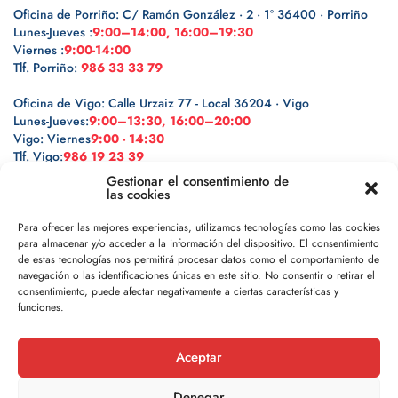
Oficina de Porriño: C/ Ramón González · 2 · 1º 36400 · Porriño
Lunes-Jueves :
9:00–14:00, 16:00–19:30
Viernes :
9:00-14:00
Tlf. Porriño:
986 33 33 79
Oficina de Vigo: Calle Urzaiz 77 - Local 36204 · Vigo
Lunes-Jueves:
9:00–13:30, 16:00–20:00
Vigo: Viernes
9:00 - 14:30
Tlf. Vigo:
986 19 23 39
Gestionar el consentimiento de
las cookies
Para ofrecer las mejores experiencias, utilizamos tecnologías como las cookies
para almacenar y/o acceder a la información del dispositivo. El consentimiento
Legal
de estas tecnologías nos permitirá procesar datos como el comportamiento de
navegación o las identificaciones únicas en este sitio. No consentir o retirar el
Política de privacidad
consentimiento, puede afectar negativamente a ciertas características y
funciones.
Política de cookies
Aceptar
Aviso legal
Denegar