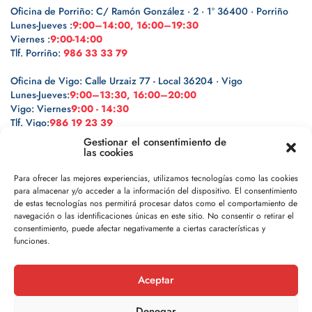
Oficina de Porriño: C/ Ramón González · 2 · 1º 36400 · Porriño
Lunes-Jueves :
9:00–14:00, 16:00–19:30
Viernes :
9:00-14:00
Tlf. Porriño:
986 33 33 79
Oficina de Vigo: Calle Urzaiz 77 - Local 36204 · Vigo
Lunes-Jueves:
9:00–13:30, 16:00–20:00
Vigo: Viernes
9:00 - 14:30
Tlf. Vigo:
986 19 23 39
Gestionar el consentimiento de
las cookies
Para ofrecer las mejores experiencias, utilizamos tecnologías como las cookies
para almacenar y/o acceder a la información del dispositivo. El consentimiento
Legal
de estas tecnologías nos permitirá procesar datos como el comportamiento de
navegación o las identificaciones únicas en este sitio. No consentir o retirar el
Política de privacidad
consentimiento, puede afectar negativamente a ciertas características y
funciones.
Política de cookies
Aceptar
Aviso legal
Denegar