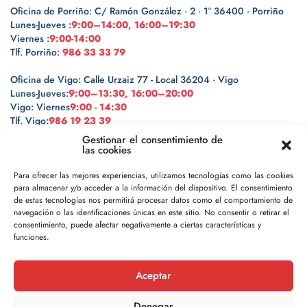
Oficina de Porriño: C/ Ramón González · 2 · 1º 36400 · Porriño
Lunes-Jueves :
9:00–14:00, 16:00–19:30
Viernes :
9:00-14:00
Tlf. Porriño:
986 33 33 79
Oficina de Vigo: Calle Urzaiz 77 - Local 36204 · Vigo
Lunes-Jueves:
9:00–13:30, 16:00–20:00
Vigo: Viernes
9:00 - 14:30
Tlf. Vigo:
986 19 23 39
Gestionar el consentimiento de
las cookies
Para ofrecer las mejores experiencias, utilizamos tecnologías como las cookies
para almacenar y/o acceder a la información del dispositivo. El consentimiento
Legal
de estas tecnologías nos permitirá procesar datos como el comportamiento de
navegación o las identificaciones únicas en este sitio. No consentir o retirar el
Política de privacidad
consentimiento, puede afectar negativamente a ciertas características y
funciones.
Política de cookies
Aceptar
Aviso legal
Denegar