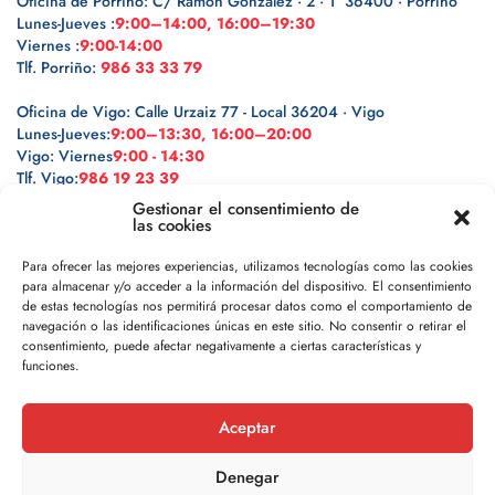
Oficina de Porriño: C/ Ramón González · 2 · 1º 36400 · Porriño
Lunes-Jueves :
9:00–14:00, 16:00–19:30
Viernes :
9:00-14:00
Tlf. Porriño:
986 33 33 79
Oficina de Vigo: Calle Urzaiz 77 - Local 36204 · Vigo
Lunes-Jueves:
9:00–13:30, 16:00–20:00
Vigo: Viernes
9:00 - 14:30
Tlf. Vigo:
986 19 23 39
Gestionar el consentimiento de
las cookies
Para ofrecer las mejores experiencias, utilizamos tecnologías como las cookies
para almacenar y/o acceder a la información del dispositivo. El consentimiento
Legal
de estas tecnologías nos permitirá procesar datos como el comportamiento de
navegación o las identificaciones únicas en este sitio. No consentir o retirar el
Política de privacidad
consentimiento, puede afectar negativamente a ciertas características y
funciones.
Política de cookies
Aceptar
Aviso legal
Denegar