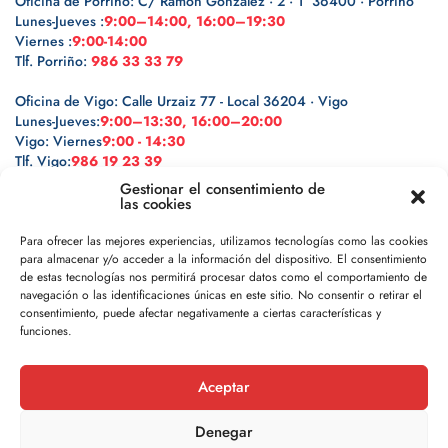
Oficina de Porriño: C/ Ramón González · 2 · 1º 36400 · Porriño
Lunes-Jueves :
9:00–14:00, 16:00–19:30
Viernes :
9:00-14:00
Tlf. Porriño:
986 33 33 79
Oficina de Vigo: Calle Urzaiz 77 - Local 36204 · Vigo
Lunes-Jueves:
9:00–13:30, 16:00–20:00
Vigo: Viernes
9:00 - 14:30
Tlf. Vigo:
986 19 23 39
Gestionar el consentimiento de
las cookies
Para ofrecer las mejores experiencias, utilizamos tecnologías como las cookies
para almacenar y/o acceder a la información del dispositivo. El consentimiento
Legal
de estas tecnologías nos permitirá procesar datos como el comportamiento de
navegación o las identificaciones únicas en este sitio. No consentir o retirar el
Política de privacidad
consentimiento, puede afectar negativamente a ciertas características y
funciones.
Política de cookies
Aceptar
Aviso legal
Denegar