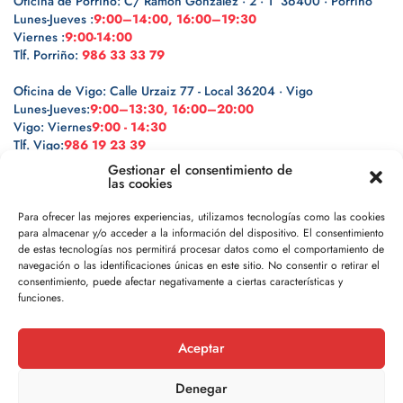
Oficina de Porriño: C/ Ramón González · 2 · 1º 36400 · Porriño
Lunes-Jueves :
9:00–14:00, 16:00–19:30
Viernes :
9:00-14:00
Tlf. Porriño:
986 33 33 79
Oficina de Vigo: Calle Urzaiz 77 - Local 36204 · Vigo
Lunes-Jueves:
9:00–13:30, 16:00–20:00
Vigo: Viernes
9:00 - 14:30
Tlf. Vigo:
986 19 23 39
Gestionar el consentimiento de
las cookies
Para ofrecer las mejores experiencias, utilizamos tecnologías como las cookies
para almacenar y/o acceder a la información del dispositivo. El consentimiento
Legal
de estas tecnologías nos permitirá procesar datos como el comportamiento de
navegación o las identificaciones únicas en este sitio. No consentir o retirar el
Política de privacidad
consentimiento, puede afectar negativamente a ciertas características y
funciones.
Política de cookies
Aceptar
Aviso legal
Denegar