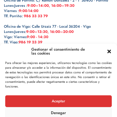
Oficina de Porriño: C/ Ramón González · 2 · 1º 36400 · Porriño
Lunes-Jueves :
9:00–14:00, 16:00–19:30
Viernes :
9:00-14:00
Tlf. Porriño:
986 33 33 79
Oficina de Vigo: Calle Urzaiz 77 - Local 36204 · Vigo
Lunes-Jueves:
9:00–13:30, 16:00–20:00
Vigo: Viernes
9:00 - 14:30
Tlf. Vigo:
986 19 23 39
Gestionar el consentimiento de
las cookies
Para ofrecer las mejores experiencias, utilizamos tecnologías como las cookies
para almacenar y/o acceder a la información del dispositivo. El consentimiento
Legal
de estas tecnologías nos permitirá procesar datos como el comportamiento de
navegación o las identificaciones únicas en este sitio. No consentir o retirar el
Política de privacidad
consentimiento, puede afectar negativamente a ciertas características y
funciones.
Política de cookies
Aceptar
Aviso legal
Denegar