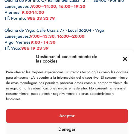
Oficina de Porriño: C/ Ramón González · 2 · 1º 36400 · Porriño
Lunes-Jueves :
9:00–14:00, 16:00–19:30
Viernes :
9:00-14:00
Tlf. Porriño:
986 33 33 79
Oficina de Vigo: Calle Urzaiz 77 - Local 36204 · Vigo
Lunes-Jueves:
9:00–13:30, 16:00–20:00
Vigo: Viernes
9:00 - 14:30
Tlf. Vigo:
986 19 23 39
Gestionar el consentimiento de
las cookies
Para ofrecer las mejores experiencias, utilizamos tecnologías como las cookies
para almacenar y/o acceder a la información del dispositivo. El consentimiento
Legal
de estas tecnologías nos permitirá procesar datos como el comportamiento de
navegación o las identificaciones únicas en este sitio. No consentir o retirar el
Política de privacidad
consentimiento, puede afectar negativamente a ciertas características y
funciones.
Política de cookies
Aceptar
Aviso legal
Denegar