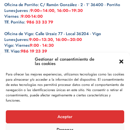
Oficina de Porriño: C/ Ramón González · 2 · 1º 36400 · Porriño
Lunes-Jueves :
9:00–14:00, 16:00–19:30
Viernes :
9:00-14:00
Tlf. Porriño:
986 33 33 79
Oficina de Vigo: Calle Urzaiz 77 - Local 36204 · Vigo
Lunes-Jueves:
9:00–13:30, 16:00–20:00
Vigo: Viernes
9:00 - 14:30
Tlf. Vigo:
986 19 23 39
Gestionar el consentimiento de
las cookies
Para ofrecer las mejores experiencias, utilizamos tecnologías como las cookies
para almacenar y/o acceder a la información del dispositivo. El consentimiento
Legal
de estas tecnologías nos permitirá procesar datos como el comportamiento de
navegación o las identificaciones únicas en este sitio. No consentir o retirar el
Política de privacidad
consentimiento, puede afectar negativamente a ciertas características y
funciones.
Política de cookies
Aceptar
Aviso legal
Denegar