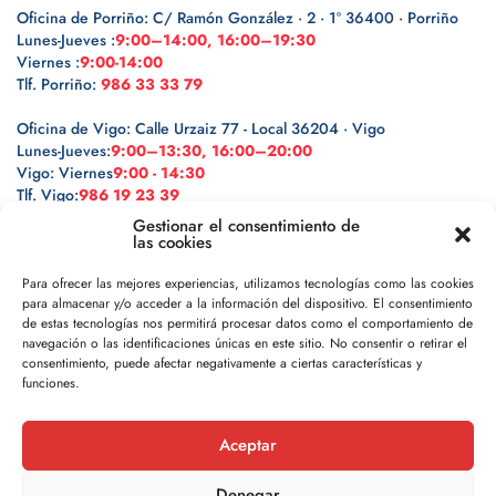
Oficina de Porriño: C/ Ramón González · 2 · 1º 36400 · Porriño
Lunes-Jueves :
9:00–14:00, 16:00–19:30
Viernes :
9:00-14:00
Tlf. Porriño:
986 33 33 79
Oficina de Vigo: Calle Urzaiz 77 - Local 36204 · Vigo
Lunes-Jueves:
9:00–13:30, 16:00–20:00
Vigo: Viernes
9:00 - 14:30
Tlf. Vigo:
986 19 23 39
Gestionar el consentimiento de
las cookies
Para ofrecer las mejores experiencias, utilizamos tecnologías como las cookies
para almacenar y/o acceder a la información del dispositivo. El consentimiento
Legal
de estas tecnologías nos permitirá procesar datos como el comportamiento de
navegación o las identificaciones únicas en este sitio. No consentir o retirar el
Política de privacidad
consentimiento, puede afectar negativamente a ciertas características y
funciones.
Política de cookies
Aceptar
Aviso legal
Denegar