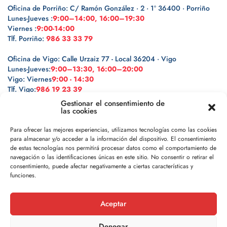
Oficina de Porriño: C/ Ramón González · 2 · 1º 36400 · Porriño
Lunes-Jueves :
9:00–14:00, 16:00–19:30
Viernes :
9:00-14:00
Tlf. Porriño:
986 33 33 79
Oficina de Vigo: Calle Urzaiz 77 - Local 36204 · Vigo
Lunes-Jueves:
9:00–13:30, 16:00–20:00
Vigo: Viernes
9:00 - 14:30
Tlf. Vigo:
986 19 23 39
Gestionar el consentimiento de
las cookies
Para ofrecer las mejores experiencias, utilizamos tecnologías como las cookies
para almacenar y/o acceder a la información del dispositivo. El consentimiento
Legal
de estas tecnologías nos permitirá procesar datos como el comportamiento de
navegación o las identificaciones únicas en este sitio. No consentir o retirar el
Política de privacidad
consentimiento, puede afectar negativamente a ciertas características y
funciones.
Política de cookies
Aceptar
Aviso legal
Denegar