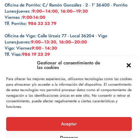
Oficina de Porriño: C/ Ramón González · 2 · 1º 36400 · Porriño
Lunes-Jueves :
9:00–14:00, 16:00–19:30
Viernes :
9:00-14:00
Tlf. Porriño:
986 33 33 79
Oficina de Vigo: Calle Urzaiz 77 - Local 36204 · Vigo
Lunes-Jueves:
9:00–13:30, 16:00–20:00
Vigo: Viernes
9:00 - 14:30
Tlf. Vigo:
986 19 23 39
Gestionar el consentimiento de
las cookies
Para ofrecer las mejores experiencias, utilizamos tecnologías como las cookies
para almacenar y/o acceder a la información del dispositivo. El consentimiento
Legal
de estas tecnologías nos permitirá procesar datos como el comportamiento de
navegación o las identificaciones únicas en este sitio. No consentir o retirar el
Política de privacidad
consentimiento, puede afectar negativamente a ciertas características y
funciones.
Política de cookies
Aceptar
Aviso legal
Denegar