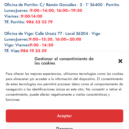
Oficina de Porriño: C/ Ramón González · 2 · 1º 36400 · Porriño
Lunes-Jueves :
9:00–14:00, 16:00–19:30
Viernes :
9:00-14:00
Tlf. Porriño:
986 33 33 79
Oficina de Vigo: Calle Urzaiz 77 - Local 36204 · Vigo
Lunes-Jueves:
9:00–13:30, 16:00–20:00
Vigo: Viernes
9:00 - 14:30
Tlf. Vigo:
986 19 23 39
Gestionar el consentimiento de
las cookies
Para ofrecer las mejores experiencias, utilizamos tecnologías como las cookies
para almacenar y/o acceder a la información del dispositivo. El consentimiento
Legal
de estas tecnologías nos permitirá procesar datos como el comportamiento de
navegación o las identificaciones únicas en este sitio. No consentir o retirar el
Política de privacidad
consentimiento, puede afectar negativamente a ciertas características y
funciones.
Política de cookies
Aceptar
Aviso legal
Denegar