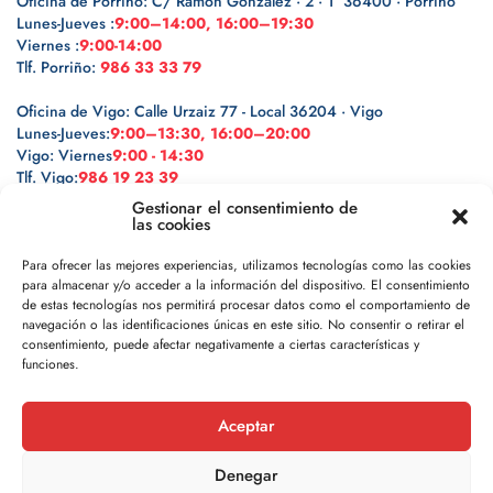
Oficina de Porriño: C/ Ramón González · 2 · 1º 36400 · Porriño
Lunes-Jueves :
9:00–14:00, 16:00–19:30
Viernes :
9:00-14:00
Tlf. Porriño:
986 33 33 79
Oficina de Vigo: Calle Urzaiz 77 - Local 36204 · Vigo
Lunes-Jueves:
9:00–13:30, 16:00–20:00
Vigo: Viernes
9:00 - 14:30
Tlf. Vigo:
986 19 23 39
Gestionar el consentimiento de
las cookies
Para ofrecer las mejores experiencias, utilizamos tecnologías como las cookies
para almacenar y/o acceder a la información del dispositivo. El consentimiento
Legal
de estas tecnologías nos permitirá procesar datos como el comportamiento de
navegación o las identificaciones únicas en este sitio. No consentir o retirar el
Política de privacidad
consentimiento, puede afectar negativamente a ciertas características y
funciones.
Política de cookies
Aceptar
Aviso legal
Denegar