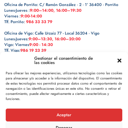
Oficina de Porriño: C/ Ramón González · 2 · 1º 36400 · Porriño
Lunes-Jueves :
9:00–14:00, 16:00–19:30
Viernes :
9:00-14:00
Tlf. Porriño:
986 33 33 79
Oficina de Vigo: Calle Urzaiz 77 - Local 36204 · Vigo
Lunes-Jueves:
9:00–13:30, 16:00–20:00
Vigo: Viernes
9:00 - 14:30
Tlf. Vigo:
986 19 23 39
Gestionar el consentimiento de
las cookies
Para ofrecer las mejores experiencias, utilizamos tecnologías como las cookies
para almacenar y/o acceder a la información del dispositivo. El consentimiento
Legal
de estas tecnologías nos permitirá procesar datos como el comportamiento de
navegación o las identificaciones únicas en este sitio. No consentir o retirar el
Política de privacidad
consentimiento, puede afectar negativamente a ciertas características y
funciones.
Política de cookies
Aceptar
Aviso legal
Denegar