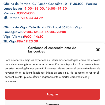
Oficina de Porriño: C/ Ramón González · 2 · 1º 36400 · Porriño
Lunes-Jueves :
9:00–14:00, 16:00–19:30
Viernes :
9:00-14:00
Tlf. Porriño:
986 33 33 79
Oficina de Vigo: Calle Urzaiz 77 - Local 36204 · Vigo
Lunes-Jueves:
9:00–13:30, 16:00–20:00
Vigo: Viernes
9:00 - 14:30
Tlf. Vigo:
986 19 23 39
Gestionar el consentimiento de
las cookies
Para ofrecer las mejores experiencias, utilizamos tecnologías como las cookies
para almacenar y/o acceder a la información del dispositivo. El consentimiento
Legal
de estas tecnologías nos permitirá procesar datos como el comportamiento de
navegación o las identificaciones únicas en este sitio. No consentir o retirar el
Política de privacidad
consentimiento, puede afectar negativamente a ciertas características y
funciones.
Política de cookies
Aceptar
Aviso legal
Denegar