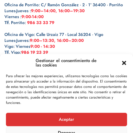
Oficina de Porriño: C/ Ramón González · 2 · 1º 36400 · Porriño
Lunes-Jueves :
9:00–14:00, 16:00–19:30
Viernes :
9:00-14:00
Tlf. Porriño:
986 33 33 79
Oficina de Vigo: Calle Urzaiz 77 - Local 36204 · Vigo
Lunes-Jueves:
9:00–13:30, 16:00–20:00
Vigo: Viernes
9:00 - 14:30
Tlf. Vigo:
986 19 23 39
Gestionar el consentimiento de
las cookies
Para ofrecer las mejores experiencias, utilizamos tecnologías como las cookies
para almacenar y/o acceder a la información del dispositivo. El consentimiento
Legal
de estas tecnologías nos permitirá procesar datos como el comportamiento de
navegación o las identificaciones únicas en este sitio. No consentir o retirar el
Política de privacidad
consentimiento, puede afectar negativamente a ciertas características y
funciones.
Política de cookies
Aceptar
Aviso legal
Denegar