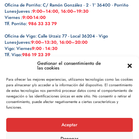
Oficina de Porriño: C/ Ramón González · 2 · 1º 36400 · Porriño
Lunes-Jueves :
9:00–14:00, 16:00–19:30
Viernes :
9:00-14:00
Tlf. Porriño:
986 33 33 79
Oficina de Vigo: Calle Urzaiz 77 - Local 36204 · Vigo
Lunes-Jueves:
9:00–13:30, 16:00–20:00
Vigo: Viernes
9:00 - 14:30
Tlf. Vigo:
986 19 23 39
Gestionar el consentimiento de
las cookies
Para ofrecer las mejores experiencias, utilizamos tecnologías como las cookies
para almacenar y/o acceder a la información del dispositivo. El consentimiento
Legal
de estas tecnologías nos permitirá procesar datos como el comportamiento de
navegación o las identificaciones únicas en este sitio. No consentir o retirar el
Política de privacidad
consentimiento, puede afectar negativamente a ciertas características y
funciones.
Política de cookies
Aceptar
Aviso legal
Denegar