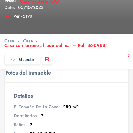
€379,000.00
Price:
Date:
05/10/2023
Ver - 5190
Casa
Casa
Casa con terreno al lado del mar – Ref. 36-09884
Guardar
Fotos del inmueble
Detalles
El Tamaño De La Zona:
280 m2
Dormitorios:
7
Baños:
2