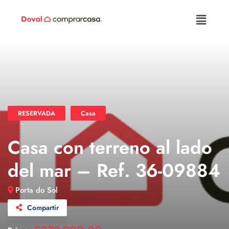
RESERVADA
Casa
Casa con terreno al lado
del mar – Ref. 36-09884
Porta do Sol
Compartir