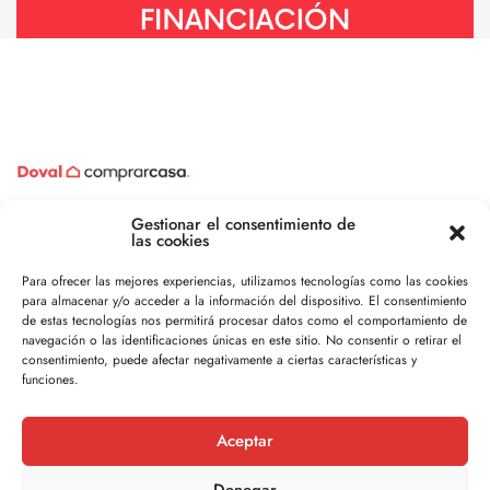
Gestionar el consentimiento de
Contacto
las cookies
Oficina de Porriño: C/ Ramón González · 2 · 1º 36400 · Porriño
Para ofrecer las mejores experiencias, utilizamos tecnologías como las cookies
Lunes-Jueves :
9:00–14:00, 16:00–19:30
para almacenar y/o acceder a la información del dispositivo. El consentimiento
Viernes :
9:00-14:00
de estas tecnologías nos permitirá procesar datos como el comportamiento de
navegación o las identificaciones únicas en este sitio. No consentir o retirar el
Tlf. Porriño:
986 33 33 79
consentimiento, puede afectar negativamente a ciertas características y
funciones.
Oficina de Vigo: Calle Urzaiz 77 - Local 36204 · Vigo
Lunes-Jueves:
9:00–13:30, 16:00–20:00
Vigo: Viernes
9:00 - 14:30
Aceptar
Tlf. Vigo:
986 19 23 39