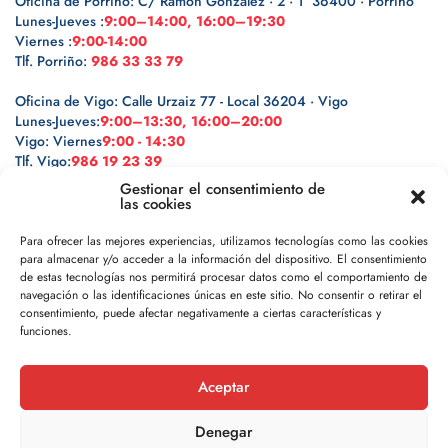
Oficina de Porriño: C/ Ramón González · 2 · 1º 36400 · Porriño
Lunes-Jueves :
9:00–14:00, 16:00–19:30
Viernes :
9:00-14:00
Tlf. Porriño:
986 33 33 79
Oficina de Vigo: Calle Urzaiz 77 - Local 36204 · Vigo
Lunes-Jueves:
9:00–13:30, 16:00–20:00
Vigo: Viernes
9:00 - 14:30
Tlf. Vigo:
986 19 23 39
Gestionar el consentimiento de
las cookies
Para ofrecer las mejores experiencias, utilizamos tecnologías como las cookies
para almacenar y/o acceder a la información del dispositivo. El consentimiento
Legal
de estas tecnologías nos permitirá procesar datos como el comportamiento de
navegación o las identificaciones únicas en este sitio. No consentir o retirar el
Política de privacidad
consentimiento, puede afectar negativamente a ciertas características y
funciones.
Política de cookies
Aceptar
Aviso legal
Denegar