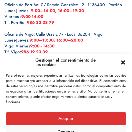
Oficina de Porriño: C/ Ramón González · 2 · 1º 36400 · Porriño
Lunes-Jueves :
9:00–14:00, 16:00–19:30
Viernes :
9:00-14:00
Tlf. Porriño:
986 33 33 79
Oficina de Vigo: Calle Urzaiz 77 - Local 36204 · Vigo
Lunes-Jueves:
9:00–13:30, 16:00–20:00
Vigo: Viernes
9:00 - 14:30
Tlf. Vigo:
986 19 23 39
Gestionar el consentimiento de
las cookies
Para ofrecer las mejores experiencias, utilizamos tecnologías como las cookies
para almacenar y/o acceder a la información del dispositivo. El consentimiento
Legal
de estas tecnologías nos permitirá procesar datos como el comportamiento de
navegación o las identificaciones únicas en este sitio. No consentir o retirar el
Política de privacidad
consentimiento, puede afectar negativamente a ciertas características y
funciones.
Política de cookies
Aceptar
Aviso legal
Denegar