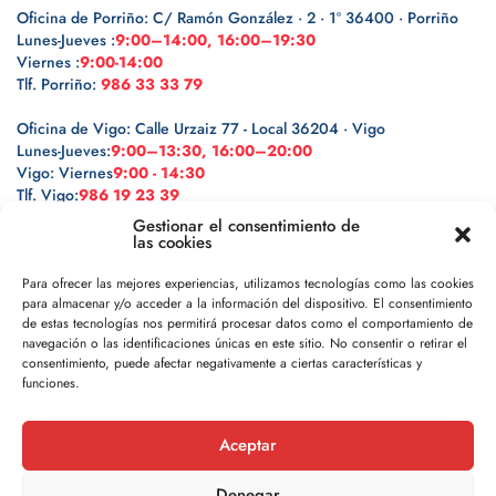
Oficina de Porriño: C/ Ramón González · 2 · 1º 36400 · Porriño
Lunes-Jueves :
9:00–14:00, 16:00–19:30
Viernes :
9:00-14:00
Tlf. Porriño:
986 33 33 79
Oficina de Vigo: Calle Urzaiz 77 - Local 36204 · Vigo
Lunes-Jueves:
9:00–13:30, 16:00–20:00
Vigo: Viernes
9:00 - 14:30
Tlf. Vigo:
986 19 23 39
Gestionar el consentimiento de
las cookies
Para ofrecer las mejores experiencias, utilizamos tecnologías como las cookies
para almacenar y/o acceder a la información del dispositivo. El consentimiento
Legal
de estas tecnologías nos permitirá procesar datos como el comportamiento de
navegación o las identificaciones únicas en este sitio. No consentir o retirar el
Política de privacidad
consentimiento, puede afectar negativamente a ciertas características y
funciones.
Política de cookies
Aceptar
Aviso legal
Denegar