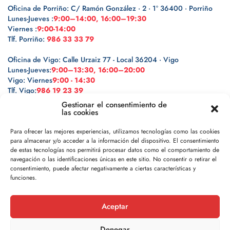
Oficina de Porriño: C/ Ramón González · 2 · 1º 36400 · Porriño
Lunes-Jueves :
9:00–14:00, 16:00–19:30
Viernes :
9:00-14:00
Tlf. Porriño:
986 33 33 79
Oficina de Vigo: Calle Urzaiz 77 - Local 36204 · Vigo
Lunes-Jueves:
9:00–13:30, 16:00–20:00
Vigo: Viernes
9:00 - 14:30
Tlf. Vigo:
986 19 23 39
Gestionar el consentimiento de
las cookies
Para ofrecer las mejores experiencias, utilizamos tecnologías como las cookies
para almacenar y/o acceder a la información del dispositivo. El consentimiento
Legal
de estas tecnologías nos permitirá procesar datos como el comportamiento de
navegación o las identificaciones únicas en este sitio. No consentir o retirar el
Política de privacidad
consentimiento, puede afectar negativamente a ciertas características y
funciones.
Política de cookies
Aceptar
Aviso legal
Denegar