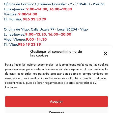
Oficina de Porriño: C/ Ramón González · 2 · 1º 36400 · Porriño
Lunes-Jueves :
9:00–14:00, 16:00–19:30
Viernes :
9:00-14:00
Tlf. Porriño:
986 33 33 79
Oficina de Vigo: Calle Urzaiz 77 - Local 36204 · Vigo
Lunes-Jueves:
9:00–13:30, 16:00–20:00
Vigo: Viernes
9:00 - 14:30
Tlf. Vigo:
986 19 23 39
Gestionar el consentimiento de
las cookies
Para ofrecer las mejores experiencias, utilizamos tecnologías como las cookies
para almacenar y/o acceder a la información del dispositivo. El consentimiento
Legal
de estas tecnologías nos permitirá procesar datos como el comportamiento de
navegación o las identificaciones únicas en este sitio. No consentir o retirar el
Política de privacidad
consentimiento, puede afectar negativamente a ciertas características y
funciones.
Política de cookies
Aceptar
Aviso legal
Denegar